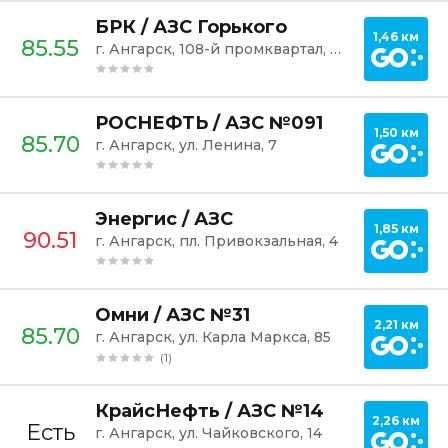
Постр
БРК / АЗС Горького
1,46 км
85.55
г. Ангарск, 108-й промквартал, 17
Постр
РОСНЕФТЬ / АЗС №091
1,50 км
85.70
г. Ангарск, ул. Ленина, 7
Постр
Энергис / АЗС
1,85 км
90.51
г. Ангарск, пл. Привокзальная, 4
Постр
Омни / АЗС №31
2,21 км
85.70
г. Ангарск, ул. Карла Маркса, 85
(1)
Постр
КрайсНефть / АЗС №14
2,26 км
Есть
г. Ангарск, ул. Чайковского, 14