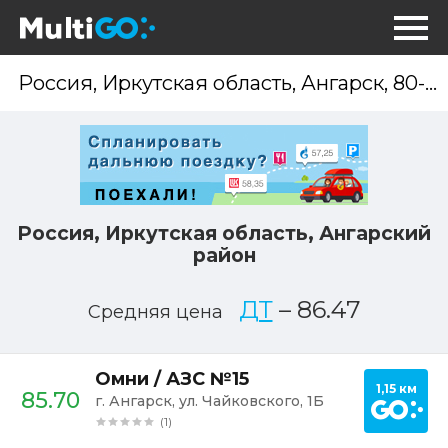
Опр
мес
Россия, Иркутская область, Ангарский
район
ДТ
–
86.47
Средняя цена
Постр
Омни / АЗС №15
1,15 км
85.70
г. Ангарск, ул. Чайковского, 1Б
(1)