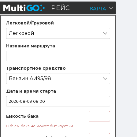
Построение
РЕЙС
КАРТА
Скрыть
рейсов
панель
Легковой/Грузовой
Название маршрута
Транспортное средство
Дата и время старта
Ёмкость бака
Объём бака не может быть пустым