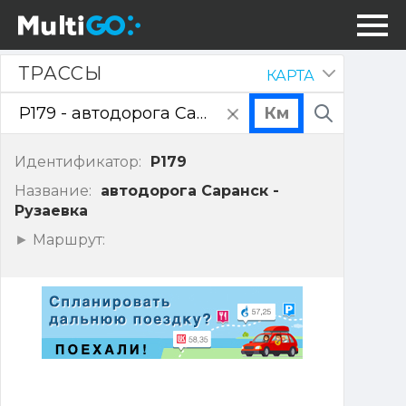
Трассы
ТРАССЫ
КАРТА
Скрыть
панель
очистить
Поиск
поле
ввода
Идентификатор:
P179
Название:
автодорога Саранск -
Рузаевка
Показать
Маршрут:
точки
маршрута