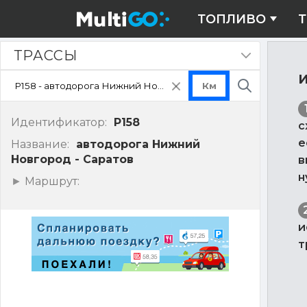
ТОПЛИВО
Т
Трассы
ТРАССЫ
Скрыть
панель
И
очистить
Поиск
поле
ввода
Идентификатор:
P158
с
е
Название:
автодорога Нижний
Новгород - Саратов
в
н
Показать
Маршрут:
точки
маршрута
и
т