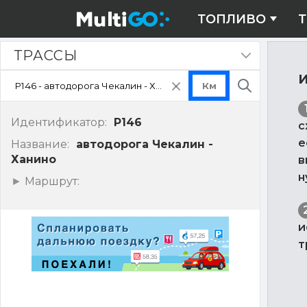
ТОПЛИВО
Т
Трассы
ТРАССЫ
Скрыть
панель
И
очистить
Поиск
поле
ввода
Идентификатор:
P146
с
е
Название:
автодорога Чекалин -
Ханино
в
н
Показать
Маршрут:
точки
маршрута
и
т