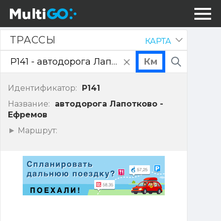
Трассы
ТРАССЫ
КАРТА
Скрыть
панель
очистить
Поиск
поле
ввода
Идентификатор:
P141
Название:
автодорога Лапотково -
Ефремов
Показать
Маршрут:
точки
маршрута