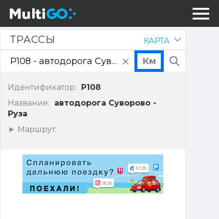
Трассы
ТРАССЫ
КАРТА
Скрыть
панель
очистить
Поиск
поле
ввода
Идентификатор:
P108
Название:
автодорога Суворово -
Руза
Показать
Маршрут:
точки
маршрута