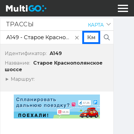
Трассы
ТРАССЫ
КАРТА
Скрыть
панель
очистить
Поиск
поле
ввода
Идентификатор:
A149
Название:
Старое Краснополянское
шоссе
Показать
Маршрут:
точки
маршрута