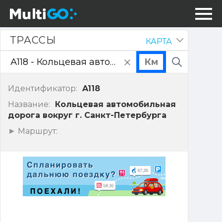
Трассы
ТРАССЫ
КАРТА
Скрыть
панель
очистить
Поиск
поле
ввода
Идентификатор:
A118
Название:
Кольцевая автомобильная
дорога вокруг г. Санкт-Петербурга
Показать
Маршрут:
точки
маршрута