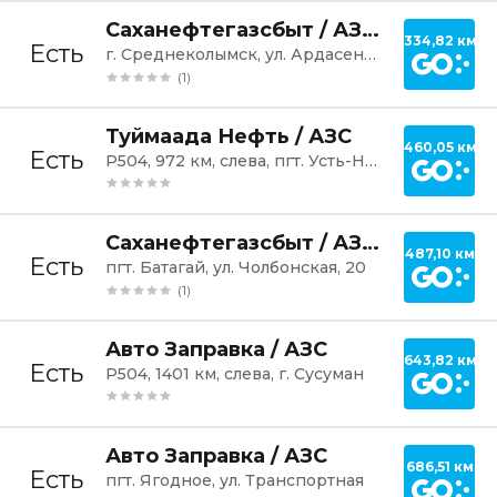
Постр
Саханефтегазсбыт / АЗС №112
334,82 км
Есть
г. Среднеколымск, ул. Ардасенова, 6
(1)
Постр
Туймаада Нефть / АЗС
460,05 км
Есть
Р504, 972 км, слева, пгт. Усть-Нера
Постр
Саханефтегазсбыт / АЗС №028
487,10 км
Есть
пгт. Батагай, ул. Чолбонская, 20
(1)
Постр
Авто Заправка / АЗС
643,82 км
Есть
Р504, 1401 км, слева, г. Сусуман
Постр
Авто Заправка / АЗС
686,51 км
Есть
пгт. Ягодное, ул. Транспортная