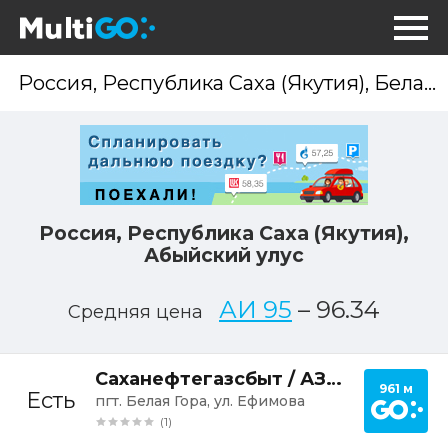
Опр
мес
Россия, Республика Саха (Якутия),
Абыйский улус
АИ 95
–
96.34
Средняя цена
Постр
Саханефтегазсбыт / АЗС Белая Гора
961 м
Есть
пгт. Белая Гора, ул. Ефимова
(1)