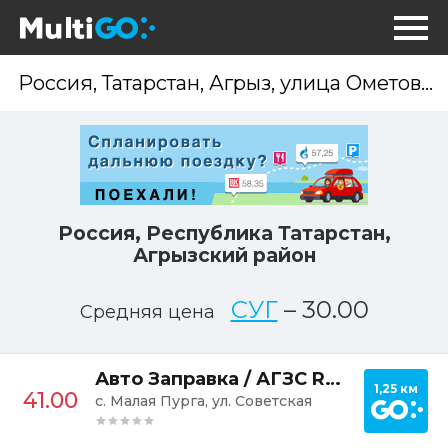
Опр
мес
Россия, Республика Татарстан,
Агрызский район
СУГ
–
30.00
Средняя цена
Постр
Авто Заправка / АГЗС Red-Gaz
1,25 км
41.00
с. Малая Пурга, ул. Советская