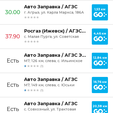
Постр
Авто Заправка / АГЗС
1,53 км
30.00
г. Агрыз, ул. Карла Маркса, 186А
Постр
Росгаз (Ижевск) / АГЗС №03
4,46 км
37.90
с. Малая Пурга, ул. Советская
Постр
Авто Заправка / АГЗС Эко
12,84 км
Есть
М7, 126 км, слева, с. Ильинское
(1)
Постр
Авто Заправка / АГЗС
16,76 км
Есть
М7, 149 км, слева, с. Юськи
(1)
Постр
Авто Заправка / АГЗС
20,38 км
Есть
с. Совхозный, ул. Трактовая