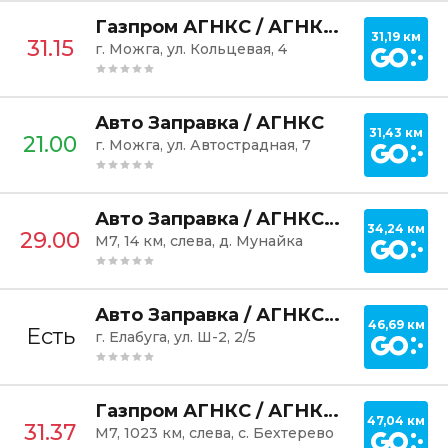
Постр
Газпром АГНКС / АГНКС Можга
31,19 км
31.15
г. Можга, ул. Кольцевая, 4
Постр
Авто Заправка / АГНКС
31,43 км
21.00
г. Можга, ул. Автострадная, 7
Постр
Авто Заправка / АГНКС РариТЭК
34,24 км
29.00
М7, 14 км, слева, д. Мунайка
Постр
Авто Заправка / АГНКС МТЗ-Татарстан
46,69 км
Есть
г. Елабуга, ул. Ш-2, 2/5
Постр
Газпром АГНКС / АГНКС Бехтерево
47,04 км
31.37
М7, 1023 км, слева, с. Бехтерево