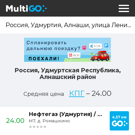
Опр
мес
Россия, Удмуртская Республика,
Алнашский район
КПГ
–
24.00
Средняя цена
Постр
Нефтегаз (Удмуртия) / АГНКС №18
4,57 км
24.00
М7, д. Ромашкино