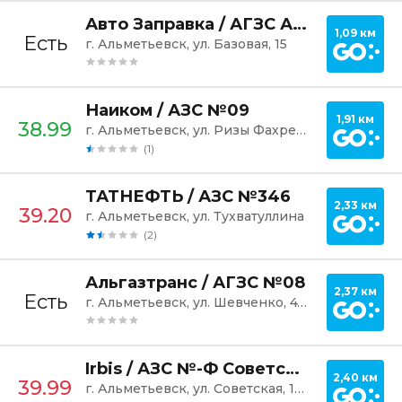
Постр
Авто Заправка / АГЗС Альгазком
1,09 км
Есть
г. Альметьевск, ул. Базовая, 15
Постр
Наиком / АЗС №09
1,91 км
38.99
г. Альметьевск, ул. Ризы Фахретдина, 57А
(1)
Постр
ТАТНЕФТЬ / АЗС №346
2,33 км
39.20
г. Альметьевск, ул. Тухватуллина
(2)
Постр
Альгазтранс / АГЗС №08
2,37 км
Есть
г. Альметьевск, ул. Шевченко, 47А
Постр
Irbis / АЗС №-Ф Советская
2,40 км
39.99
г. Альметьевск, ул. Советская, 182/3