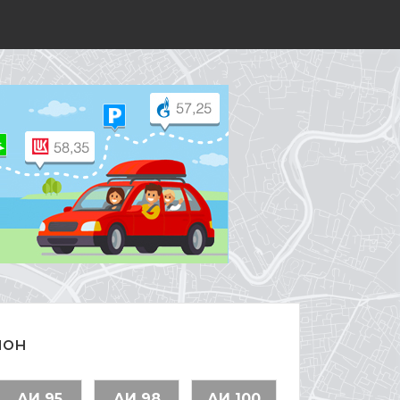
йон
АИ 95
АИ 98
АИ 100