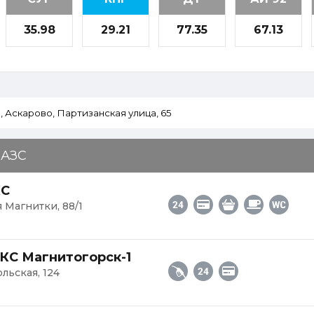
35.98
29.21
77.35
67.13
 АЗС
КС
я Магнитки, 88/1
КС Магнитогорск-1
ольская, 124