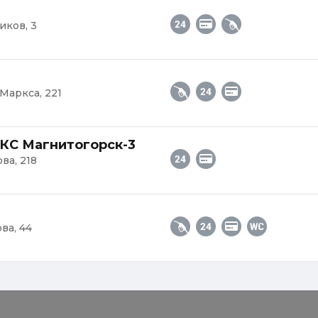
иков, 3
 Маркса, 221
КС Магнитогорск-3
ва, 218
ва, 44