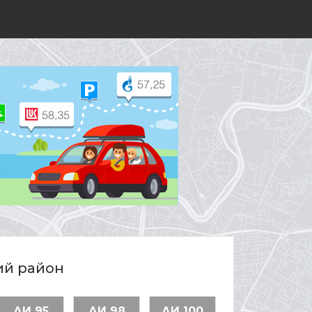
ий район
АИ 95
АИ 98
АИ 100