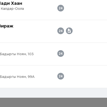
Чади Хаан
к Калдар-Оола
 Вираж
-Бадыргы Ноян, 103
-Бадыргы Ноян, 99А