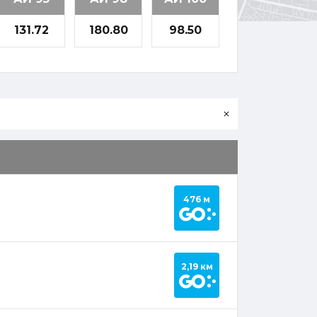
131.72
180.80
98.50
очистить
поле
ввода
Построить маршрут 
476 м
Построить маршрут 
2,19 км