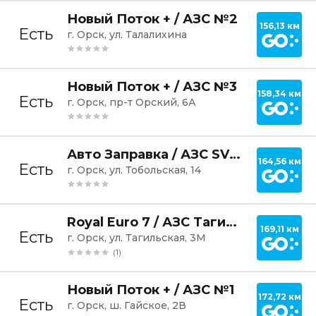
Постр
Новый Поток + / АЗС №2
156,13 км
Есть
г. Орск, ул. Талалихина
Постр
Новый Поток + / АЗС №3
158,34 км
Есть
г. Орск, пр-т Орский, 6А
Постр
Авто Заправка / АЗС SV Petrol
164,56 км
Есть
г. Орск, ул. Тобольская, 14
Постр
Royal Euro 7 / АЗС Тагильская
169,11 км
Есть
г. Орск, ул. Тагильская, 3М
(1)
Постр
Новый Поток + / АЗС №1
172,72 км
Есть
г. Орск, ш. Гайское, 2В