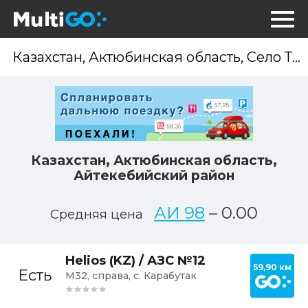
Опр
мес
Казахстан, Актюбинская область,
Айтекебийский район
АИ 98
–
0.00
Средняя цена
Постр
Helios (KZ) / АЗС №12
59,90 км
Есть
М32, справа, с. Карабутак