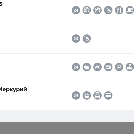
5
 Меркурий