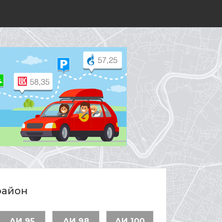
район
АИ 95
АИ 98
АИ 100