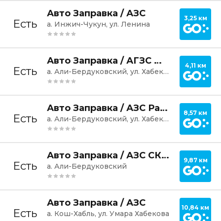
Постр
Авто Заправка / АЗС
3,25 км
Есть
а. Инжич-Чукун, ул. Ленина
Постр
Авто Заправка / АГЗС ЮТК
4,11 км
Есть
а. Али-Бердуковский, ул. Хабекова
Постр
Авто Заправка / АЗС Раритет
8,57 км
Есть
а. Али-Бердуковский, ул. Хабекова
Постр
Авто Заправка / АЗС СК-Нефть
9,87 км
Есть
а. Али-Бердуковский
Постр
Авто Заправка / АЗС
10,84 км
Есть
а. Кош-Хабль, ул. Умара Хабекова