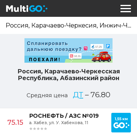
Опр
мес
Россия, Карачаево-Черкесская
Республика, Абазинский район
ДТ
–
76.80
Средняя цена
Постр
РОСНЕФТЬ / АЗС №019
1,55 км
75.15
а. Хабез, ул. У. Хабекова, 11