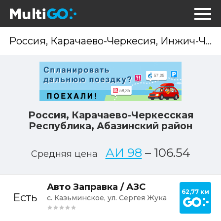
Опр
мес
Россия, Карачаево-Черкесская
Республика, Абазинский район
АИ 98
–
106.54
Средняя цена
Постр
Авто Заправка / АЗС
62,77 км
Есть
с. Казьминское, ул. Сергея Жука