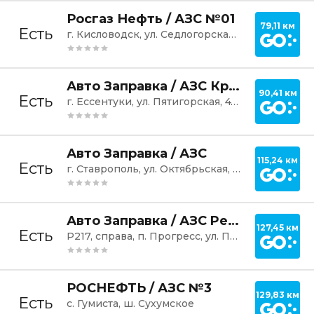
Постр
Росгаз Нефть / АЗС №01
79,11 км
Есть
г. Кисловодск, ул. Седлогорская, 157А
Постр
Авто Заправка / АЗС Кристалл
90,41 км
Есть
г. Ессентуки, ул. Пятигорская, 474
Постр
Авто Заправка / АЗС
115,24 км
Есть
г. Ставрополь, ул. Октябрьская, 245А
Постр
Авто Заправка / АЗС Petrol
127,45 км
Есть
Р217, справа, п. Прогресс, ул. Пятигорская
Постр
РОСНЕФТЬ / АЗС №3
129,83 км
Есть
с. Гумиста, ш. Сухумское