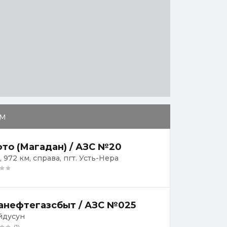
м
то (Магадан) / АЗС №20
 972 км, справа, пгт. Усть-Нера
анефтегазсбыт / АЗС №025
уйдусун
(1)