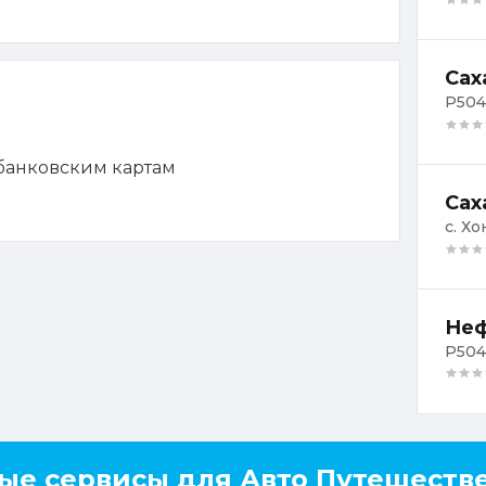
Сах
Р504
 банковским картам
Сах
с. Хо
Неф
Р504,
ые сервисы для Авто Путешеств