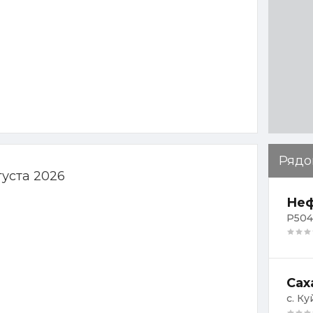
Рядо
густа 2026
Неф
Р504,
Сах
с. К