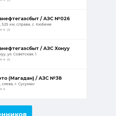
анефтегазсбыт / АЗС №026
, 525 км, справа, с. Кюбеме
(1)
анефтегазсбыт / АЗС Хонуу
нуу, ул. Советская, 1
(1)
то (Магадан) / АЗС №38
 слева, г. Сусуман
енников