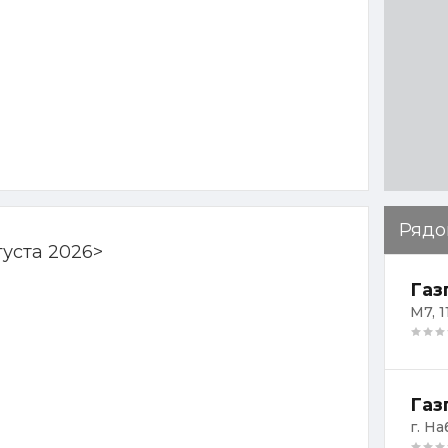
Рядо
густа 2026
>
Газ
М7, 1
г. Н