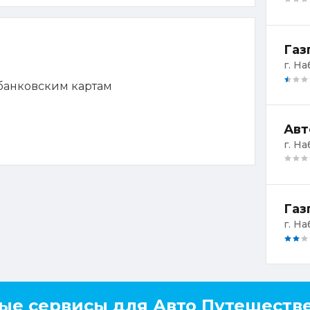
 банковским картам
Авт
г. Н
ые сервисы для Авто Путешеств