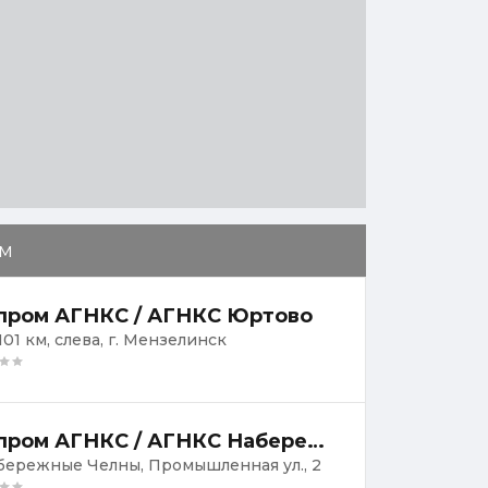
м
пром АГНКС / АГНКС Юртово
101 км, слева, г. Мензелинск
Газпром АГНКС / АГНКС Набережные Челны-3
абережные Челны, Промышленная ул., 2