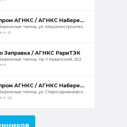
Газпром АГНКС / АГНКС Набережные Челны-1
г. Набережные Челны, ул. Машиностроительная, 67
(1)
о Заправка / АГНКС РариТЭК
абережные Челны, пр-т Казанский, 252
Газпром АГНКС / АГНКС Набережные Челны-2
г. Набережные Челны, ул. Старосармановская, 2
(2)
енников