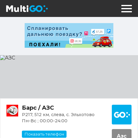
АЗС
Постр
Барс / АЗС
Р217, 512 км, слева, с. Эльхотово
Пн-Вс ; 00:00-24:00
Показать телефон
Азс