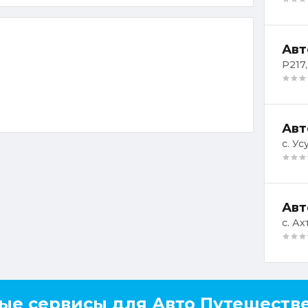
Авт
Р217,
Авт
с. Ус
Авт
с. Ах
ые сервисы для Авто Путешеств