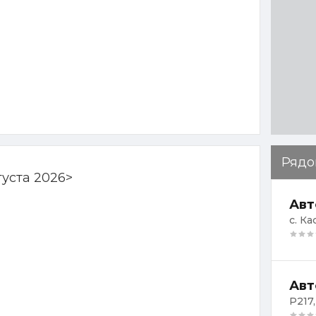
Рядо
густа 2026
>
Авт
с. Ка
Авт
Р217