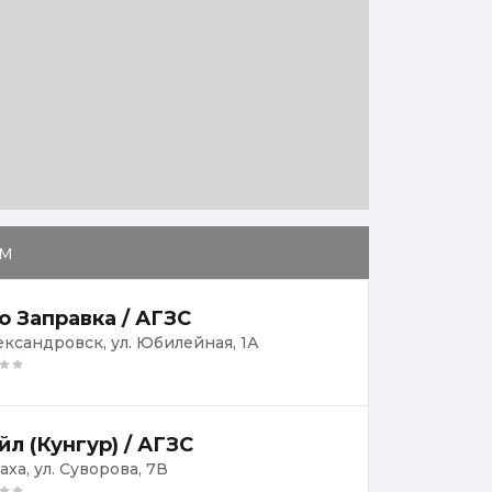
м
о Заправка / АГЗС
лександровск, ул. Юбилейная, 1А
йл (Кунгур) / АГЗС
баха, ул. Суворова, 7В