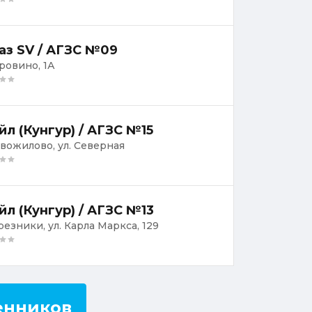
аз SV / АГЗС №09
оровино, 1А
йл (Кунгур) / АГЗС №15
овожилово, ул. Северная
йл (Кунгур) / АГЗС №13
резники, ул. Карла Маркса, 129
енников