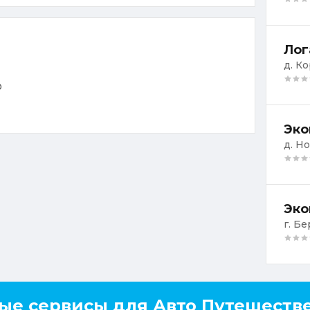
Лог
д. К
о
Эко
д. Н
Эко
г. Бе
ые сервисы для Авто Путешеств