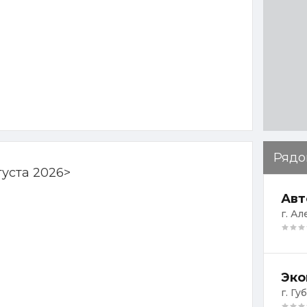
Рядо
густа 2026
>
Авт
г. А
Эко
г. Гу