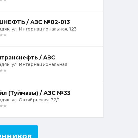
НЕФТЬ / АЗС №02-013
уздяк, ул. Интернациональная, 123
транснефть / АЗС
уздяк, ул. Интернациональная
йл (Туймазы) / АЗС №33
здяк, ул. Октябрьская, 32/1
енников