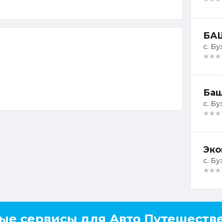
БАШ
с. Б
Баш
с. Б
Эко
с. Бу
ые сервисы для Авто Путешеств