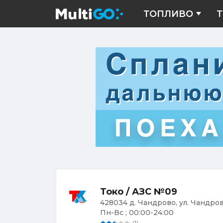
ТОПЛИВО
Т
Токо / АЗС №09
428034 д. Чандрово, ул. Чандров
Пн-Вс ; 00:00-24:00
(1)