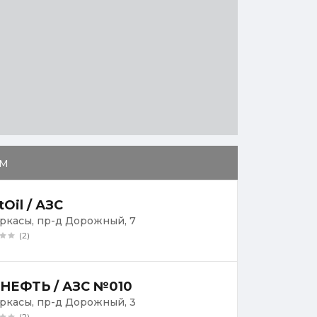
м
tOil / АЗС
ыркасы, пр-д Дорожный, 7
(2)
НЕФТЬ / АЗС №010
ыркасы, пр-д Дорожный, 3
(2)