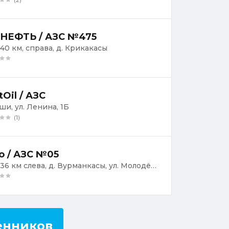
НЕФТЬ / АЗС №475
640 км, справа, д. Крикакасы
tOil / АЗС
ши, ул. Ленина, 1Б
(1)
о / АЗС №05
М7, 636 км слева, д. Вурманкасы, ул. Молодёжная, 46
енников