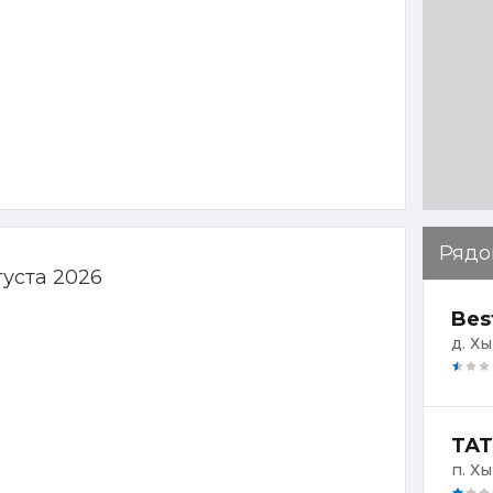
Рядо
густа 2026
Bes
д. Х
ТАТ
п. Х