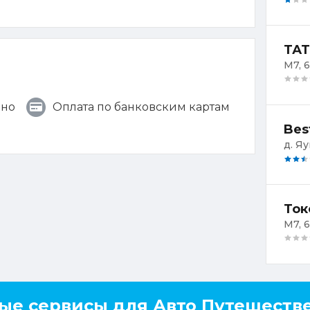
ТАТ
М7, 
чно
Оплата по банковским картам
Bes
д. Яу
Ток
ые сервисы для Авто Путешеств