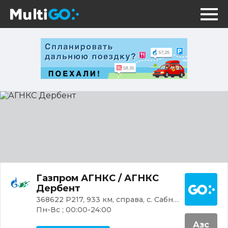
АГНКС
Дербент
Постр
Газпром АГНКС / АГНКС
Дербент
368622 Р217, 933 км, справа, с. Сабнова
Пн-Вс ; 00:00-24:00
Азс