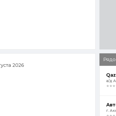
Рядо
густа 2026
Qaz
а/д 
Авт
г. А