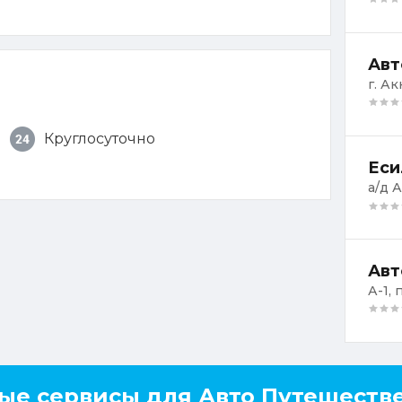
Авт
г. А
Круглосуточно
Еси
а/д 
Авт
А-1,
ые сервисы для Авто Путешеств