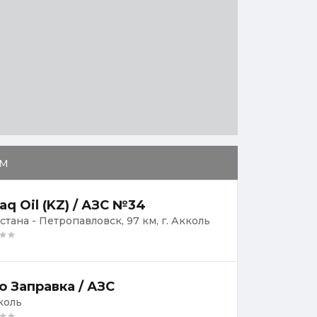
м
aq Oil (KZ) / АЗС №34
Астана - Петропавловск, 97 км, г. Акколь
о Заправка / АЗС
кколь