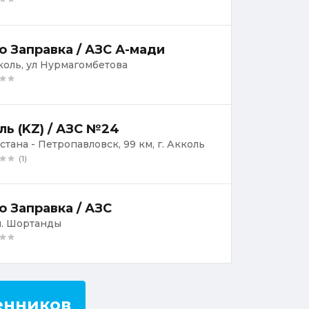
о Заправка / АЗС А-мади
кколь, ул Нурмагомбетова
ль (KZ) / АЗС №24
Астана - Петропавловск, 99 км, г. Акколь
(1)
о Заправка / АЗС
 п. Шортанды
енников