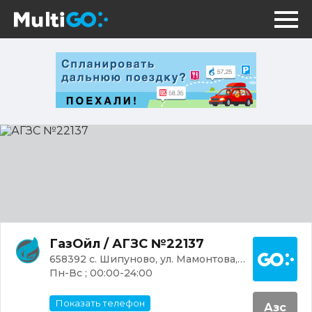
АГЗС
№22137
Постр
ГазОйл / АГЗС №22137
658392 с. Шипуново, ул. Мамонтова, 122
Пн-Вс ; 00:00-24:00
Показать телефон
Азс