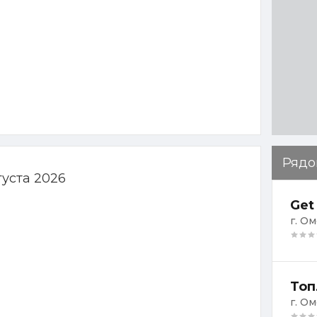
Рядо
густа 2026
Get
г. Ом
Топ
г. Ом