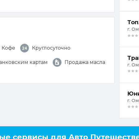
Топ
г. Ом
Кофе
Круглосуточно
Тра
банковским картам
Продажа масла
г. О
Юни
г. Ом
ые сервисы для Авто Путешеств