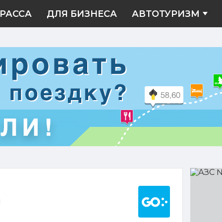
РАССА
ДЛЯ БИЗНЕСА
АВТОТУРИЗМ
АЗС
№040
Построить марш
1