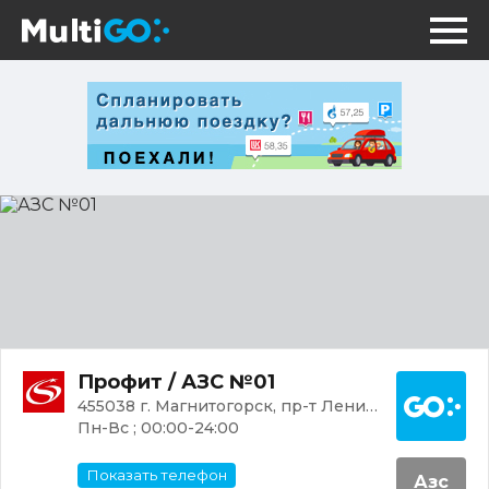
АЗС
№01
Постр
Профит / АЗС №01
455038 г. Магнитогорск, пр-т Ленина, 103
Пн-Вс ; 00:00-24:00
Показать телефон
Азс