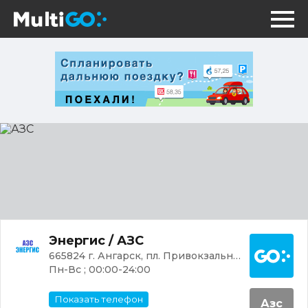
АЗС
Постр
Энергис / АЗС
665824 г. Ангарск, пл. Привокзальная, 4
Пн-Вс ; 00:00-24:00
Показать телефон
Азс