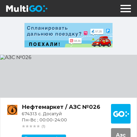
АЗС
№026
Постр
Нефтемаркет / АЗС №026
674313 с. Досатуй
Пн-Вс ; 00:00-24:00
(1)
Азс