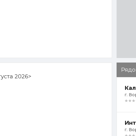
Рядо
густа 2026
>
Кал
г. В
Инт
г. В