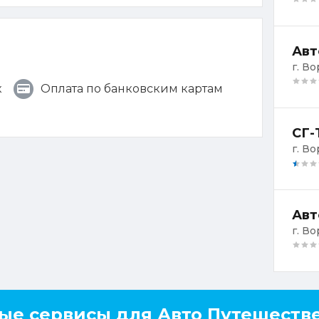
Авт
г. В
к
Оплата по банковским картам
СГ-
г. В
Авт
г. В
ые сервисы для Авто Путешеств