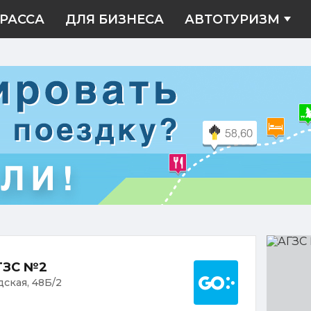
РАССА
ДЛЯ БИЗНЕСА
АВТОТУРИЗМ
АГЗС
№2
Построить марш
АГЗС №2
дская, 48Б/2