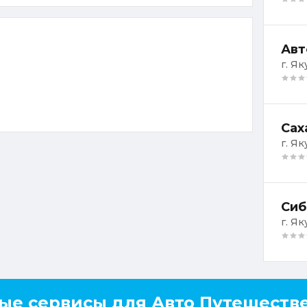
Авт
г. Як
Сах
г. Як
Сиб
г. Як
ые сервисы для Авто Путешеств