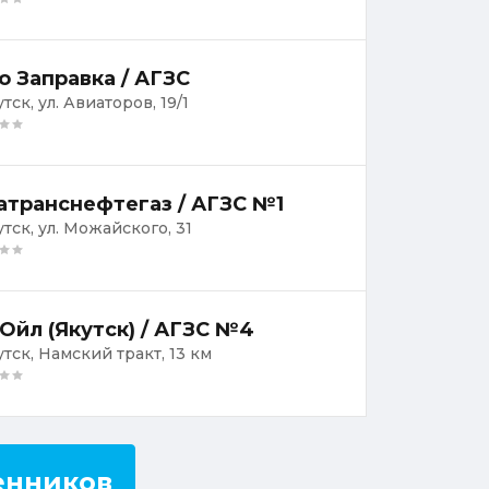
о Заправка / АГЗС
утск, ул. Авиаторов, 19/1
атранснефтегаз / АГЗС №1
утск, ул. Можайского, 31
Ойл (Якутск) / АГЗС №4
утск, Намский тракт, 13 км
енников