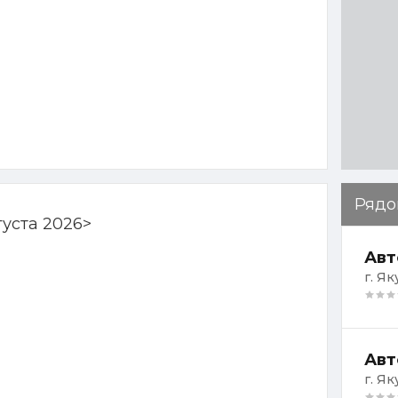
Рядо
густа 2026
>
Авт
г. Як
Авт
г. Як