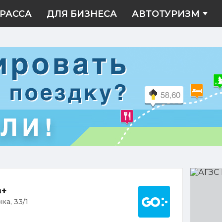
РАССА
ДЛЯ БИЗНЕСА
АВТОТУРИЗМ
АГЗС
Газ+
Построить марш
з+
ка, 33/1