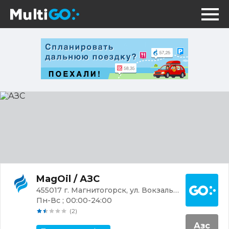
АЗС
Постр
MagOil / АЗС
455017 г. Магнитогорск, ул. Вокзальная, 2/3
Пн-Вс ; 00:00-24:00
(2)
Азс