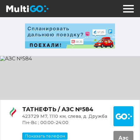
АЗС
№584
Постр
ТАТНЕФТЬ / АЗС №584
423729 М7, 1110 км, слева, д. Дружба
Пн-Вс ; 00:00-24:00
Показать телефон
Азс