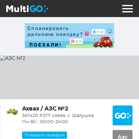
АЗС
№2
Постр
Ахваз / АЗС №2
361420 Р217, слева, с. Шалушка
Пн-Вс ; 00:00-24:00
Показать телефон
Азс