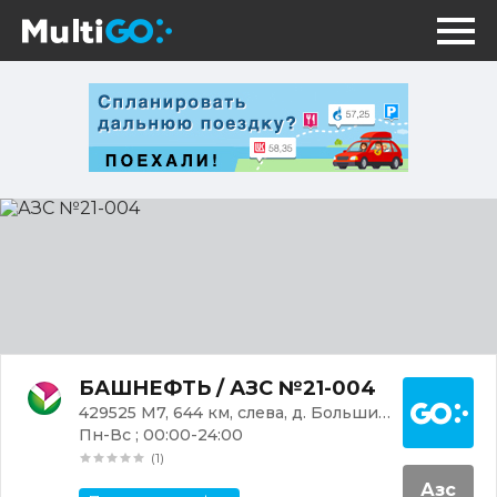
АЗС
№21-
004
Постр
БАШНЕФТЬ / АЗС №21-004
429525 М7, 644 км, слева, д. Большие Карачуры
Пн-Вс ; 00:00-24:00
(1)
Азс