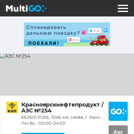
АЗС
№254
Постр
Красноярскнефтепродукт /
АЗС №254
663601 Р255, 1046 км, слева, г. Канск, Московский тракт, 1
Пн-Вс ; 00:00-24:00
Азс