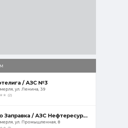
м
телига / АЗС №3
мерля, ул. Ленина, 39
(2)
Авто Заправка / АЗС Нефтересурс №49
умерля, ул. Промышленная, 8
(1)