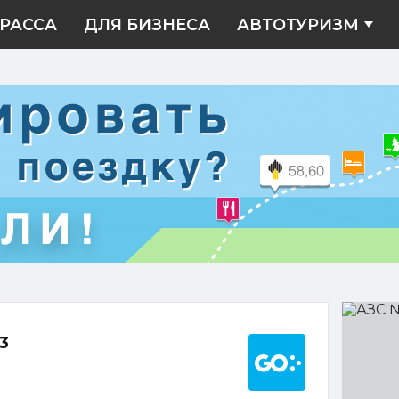
РАССА
ДЛЯ БИЗНЕСА
АВТОТУРИЗМ
АЗС
№173
Построить марш
3