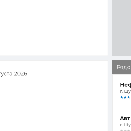
Рядо
густа 2026
Неф
г. Шу
г. Ш