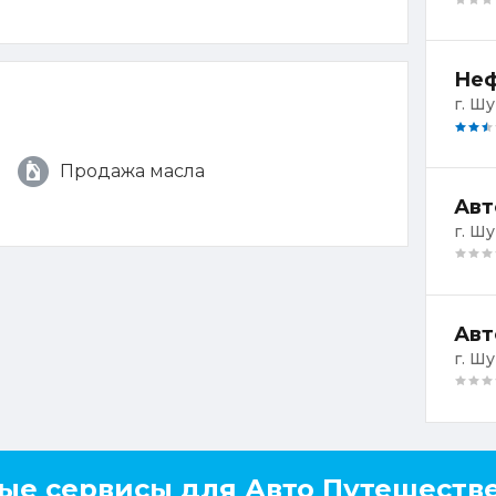
Неф
г. Ш
Продажа масла
г. Ш
Авт
г. Ш
ые сервисы для Авто Путешеств