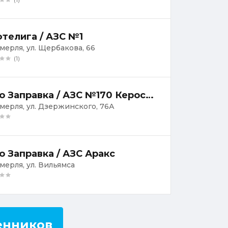
телига / АЗС №1
умерля, ул. Щербакова, 66
(1)
Авто Заправка / АЗС №170 Керосинка
умерля, ул. Дзержинского, 76А
о Заправка / АЗС Аракс
умерля, ул. Вильямса
енников