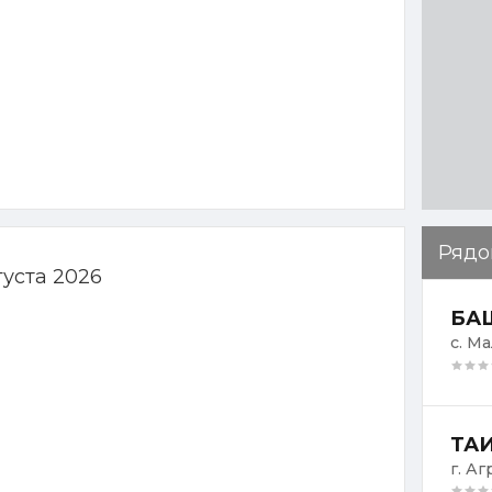
Рядо
густа 2026
БАШ
с. Ма
ТАИ
г. Аг