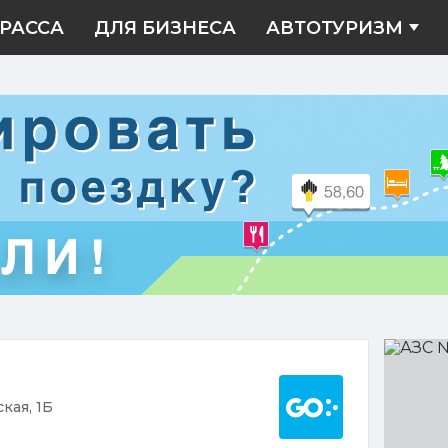
РАССА
ДЛЯ БИЗНЕСА
АВТОТУРИЗМ
АЗС
№258
Построить марш
ская, 1Б