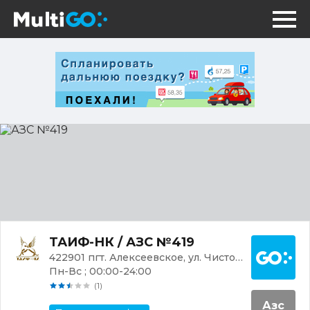
АЗС
№419
Постр
ТАИФ-НК / АЗС №419
422901 пгт. Алексеевское, ул. Чистопольская
Пн-Вс ; 00:00-24:00
(1)
Азс