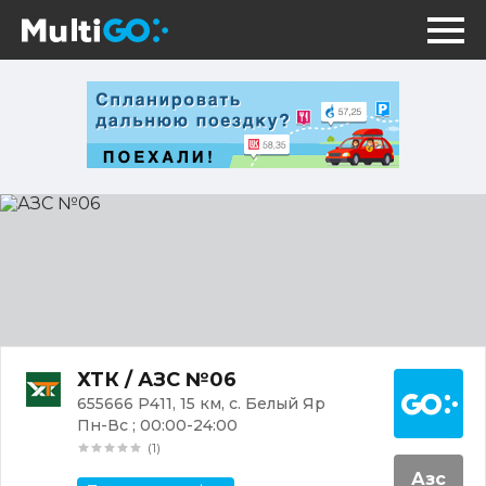
АЗС
№06
Постр
ХТК / АЗС №06
655666 Р411, 15 км, с. Белый Яр
Пн-Вс ; 00:00-24:00
(1)
Азс