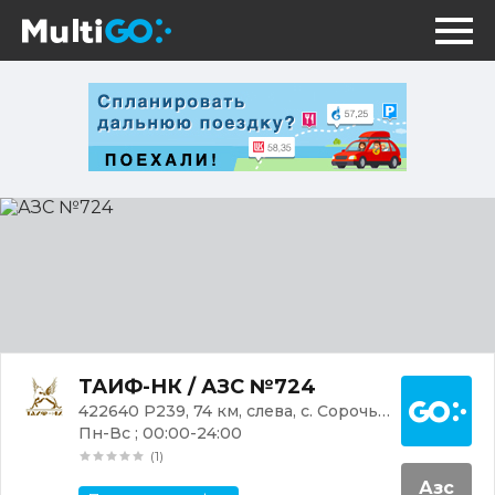
АЗС
№724
Постр
ТАИФ-НК / АЗС №724
422640 Р239, 74 км, слева, с. Сорочьи Горы
Пн-Вс ; 00:00-24:00
(1)
Азс