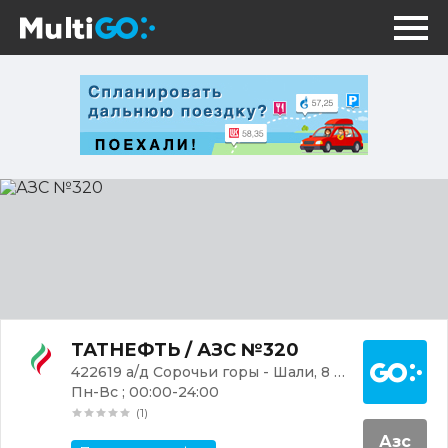
АЗС
№320
Постр
ТАТНЕФТЬ / АЗС №320
422619 а/д Сорочьи горы - Шали, 8 км, справа, с. Малая Елга
Пн-Вс ; 00:00-24:00
(1)
Азс