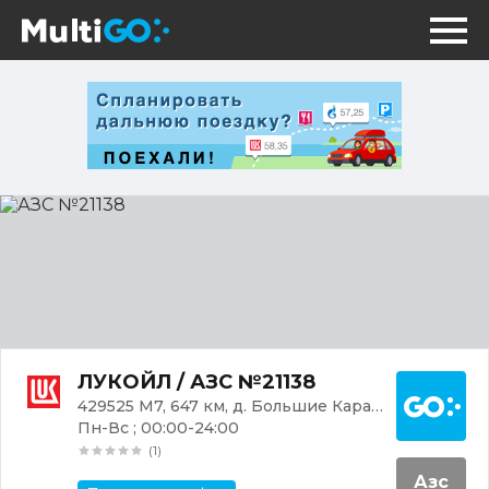
АЗС
№21138
Постр
ЛУКОЙЛ / АЗС №21138
429525 М7, 647 км, д. Большие Карачуры, 1А
Пн-Вс ; 00:00-24:00
(1)
Азс