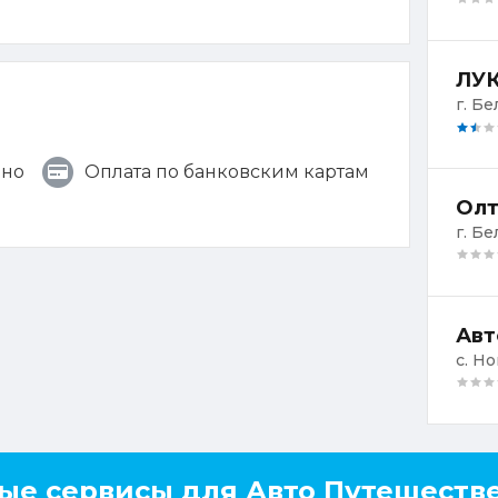
ЛУК
г. Бе
чно
Оплата по банковским картам
Олт
г. Бе
Авт
с. Н
ые сервисы для Авто Путешеств