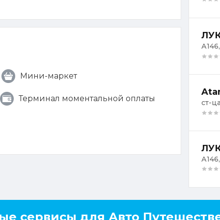
ЛУК
А146,
Мини-маркет
Ata
Терминал моментальной оплаты
ст-ц
ЛУК
А146,
ые сервисы для Авто Путешеств