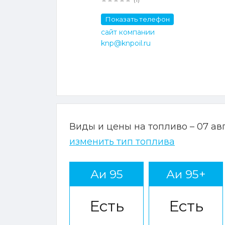
Показать телефон
сайт компании
knp@knpoil.ru
Виды и цены на топливо – 07 ав
изменить тип топлива
Аи 95
Аи 95+
Есть
Есть