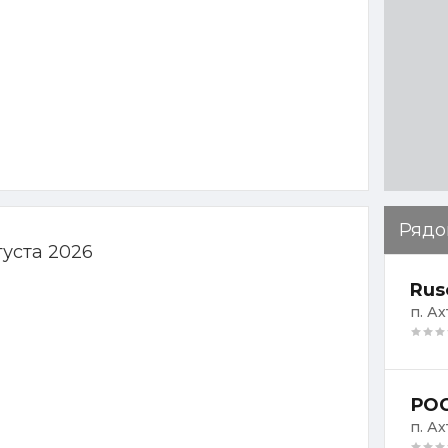
Рядо
густа 2026
Rus
п. Ах
РОС
п. Ах